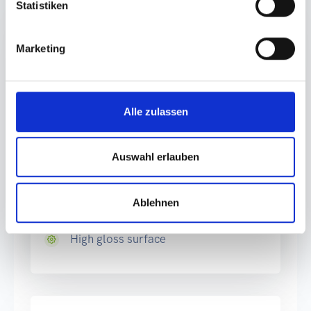
Statistiken
Standard
Marketing
Delivery time: 3-5 working days
Alle zulassen
Premium-Label
Waterproof
Auswahl erlauben
Gloss varnish finish
Ablehnen
Scratch resistant
High gloss surface