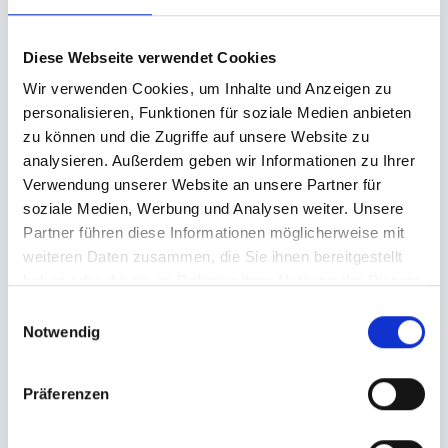
Diese Webseite verwendet Cookies
Order your own
Cans
Wir verwenden Cookies, um Inhalte und Anzeigen zu
personalisieren, Funktionen für soziale Medien anbieten
Quantity
zu können und die Zugriffe auf unsere Website zu
analysieren. Außerdem geben wir Informationen zu Ihrer
Verwendung unserer Website an unsere Partner für
soziale Medien, Werbung und Analysen weiter. Unsere
Delivery country
Partner führen diese Informationen möglicherweise mit
weiteren Daten zusammen, die Sie ihnen bereitgestellt
haben oder die sie im Rahmen Ihrer Nutzung der Dienste
gesammelt haben.
Einwilligungsauswahl
Please pay attention to the correct country of delivery
Notwendig
of the goods due to the
deposit processing
.
Präferenzen
Production