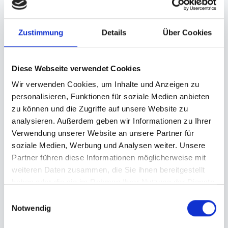
Dimensions label: Data format: 12.6 cm x
17.8 cm
Zustimmung
Details
Über Cookies
Diese Webseite verwendet Cookies
Wir verwenden Cookies, um Inhalte und Anzeigen zu
personalisieren, Funktionen für soziale Medien anbieten
zu können und die Zugriffe auf unsere Website zu
Order your own
Cans
analysieren. Außerdem geben wir Informationen zu Ihrer
Verwendung unserer Website an unsere Partner für
Quantity
soziale Medien, Werbung und Analysen weiter. Unsere
Partner führen diese Informationen möglicherweise mit
weiteren Daten zusammen, die Sie ihnen bereitgestellt
haben oder die sie im Rahmen Ihrer Nutzung der Dienste
gesammelt haben.
Delivery country
Einwilligungsauswahl
Notwendig