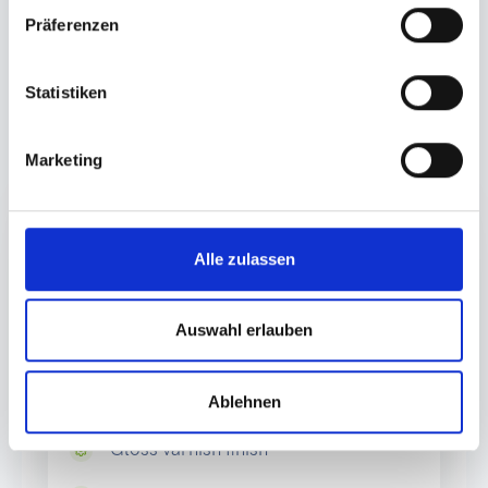
Präferenzen
Please pay attention to the correct country of delivery
of the goods due to the
deposit processing
.
Statistiken
Production
Marketing
Standard
Alle zulassen
Delivery time: 3-5 working days
Auswahl erlauben
Premium-Label
Waterproof
Ablehnen
Gloss varnish finish